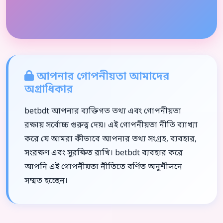
আপনার গোপনীয়তা আমাদের
অগ্রাধিকার
betbdt আপনার ব্যক্তিগত তথ্য এবং গোপনীয়তা
রক্ষায় সর্বোচ্চ গুরুত্ব দেয়। এই গোপনীয়তা নীতি ব্যাখ্যা
করে যে আমরা কীভাবে আপনার তথ্য সংগ্রহ, ব্যবহার,
সংরক্ষণ এবং সুরক্ষিত রাখি। betbdt ব্যবহার করে
আপনি এই গোপনীয়তা নীতিতে বর্ণিত অনুশীলনে
সম্মত হচ্ছেন।