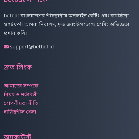
betbdt সম্পর্কে
betbdt বাংলাদেশের শীর্ষস্থানীয় অনলাইন বেটিং এবং ক্যাসিনো
প্ল্যাটফর্ম। আমরা নিরাপদ, দ্রুত এবং উপভোগ্য গেমিং অভিজ্ঞতা
প্রদান করি।
support@betbdt.id
দ্রুত লিংক
আমাদের সম্পর্কে
নিয়ম ও শর্তাবলী
গোপনীয়তা নীতি
দায়িত্বশীল খেলা
অ্যাকাউন্ট