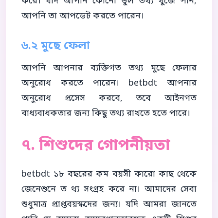
করে। যদি আপনি কোনো ভুল তথ্য খুঁজে পান,
আপনি তা আপডেট করতে পারেন।
৬.২ মুছে ফেলা
আপনি আপনার ব্যক্তিগত তথ্য মুছে ফেলার
অনুরোধ করতে পারেন। betbdt আপনার
অনুরোধ প্রসেস করবে, তবে আইনগত
বাধ্যবাধকতার জন্য কিছু তথ্য রাখতে হতে পারে।
৭. শিশুদের গোপনীয়তা
betbdt ১৮ বছরের কম বয়সী কারো কাছ থেকে
জেনেশুনে ত থ্য সংগ্রহ করে না। আমাদের সেবা
শুধুমাত্র প্রাপ্তবয়স্কদের জন্য। যদি আমরা জানতে