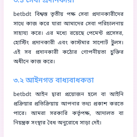
৩.১ সেবা প্রদানকারী
betbdt বিশ্বস্ত তৃতীয় পক্ষ সেবা প্রদানকারীদের
সাথে কাজ করে যারা আমাদের সেবা পরিচালনায়
সাহায্য করে। এর মধ্যে রয়েছে পেমেন্ট প্রসেসর,
হোস্টিং প্রদানকারী এবং কাস্টমার সাপোর্ট টুলস।
এই সব প্রদানকারী কঠোর গোপনীয়তা চুক্তির
অধীনে কাজ করে।
৩.২ আইনগত বাধ্যবাধকতা
betbdt আইন দ্বারা প্রয়োজন হলে বা আইনি
প্রক্রিয়ার প্রতিক্রিয়ায় আপনার তথ্য প্রকাশ করতে
পারে। আমরা সরকারি কর্তৃপক্ষ, আদালত বা
নিয়ন্ত্রক সংস্থার বৈধ অনুরোধে সাড়া দেই।