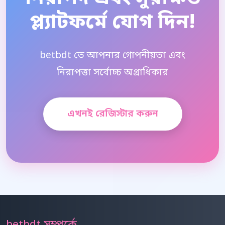
প্ল্যাটফর্মে যোগ দিন!
betbdt তে আপনার গোপনীয়তা এবং
নিরাপত্তা সর্বোচ্চ অগ্রাধিকার
এখনই রেজিস্টার করুন