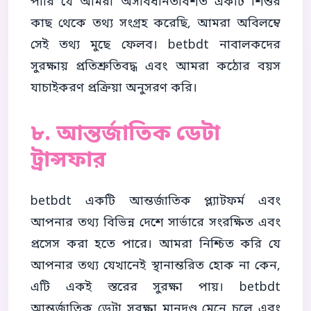
পারি যে আমরা অসাবধানতাবশত একটি শিশুর
কাছ থেকে তথ্য সংগ্রহ করেছি, আমরা অবিলম্বে
সেই তথ্য মুছে ফেলব। betbdt নাবালকদের
সুরক্ষায় প্রতিশ্রুতিবদ্ধ এবং আমরা কঠোর বয়স
যাচাইকরণ প্রক্রিয়া অনুসরণ করি।
৮. আন্তর্জাতিক ডেটা
ট্রান্সফার
betbdt একটি আন্তর্জাতিক প্ল্যাটফর্ম এবং
আপনার তথ্য বিভিন্ন দেশে সার্ভারে সংরক্ষিত এবং
প্রসেস করা হতে পারে। আমরা নিশ্চিত করি যে
আপনার তথ্য যেখানেই স্থানান্তরিত হোক না কেন,
এটি একই স্তরের সুরক্ষা পায়। betbdt
আন্তর্জাতিক ডেটা সুরক্ষা মানদণ্ড মেনে চলে এবং