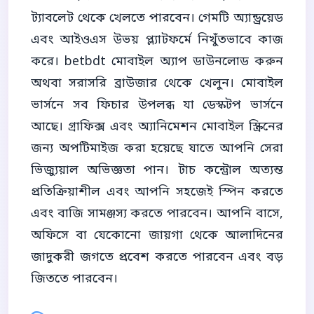
ট্যাবলেট থেকে খেলতে পারবেন। গেমটি অ্যান্ড্রয়েড
এবং আইওএস উভয় প্ল্যাটফর্মে নিখুঁতভাবে কাজ
করে। betbdt মোবাইল অ্যাপ ডাউনলোড করুন
অথবা সরাসরি ব্রাউজার থেকে খেলুন। মোবাইল
ভার্সনে সব ফিচার উপলব্ধ যা ডেস্কটপ ভার্সনে
আছে। গ্রাফিক্স এবং অ্যানিমেশন মোবাইল স্ক্রিনের
জন্য অপটিমাইজ করা হয়েছে যাতে আপনি সেরা
ভিজ্যুয়াল অভিজ্ঞতা পান। টাচ কন্ট্রোল অত্যন্ত
প্রতিক্রিয়াশীল এবং আপনি সহজেই স্পিন করতে
এবং বাজি সামঞ্জস্য করতে পারবেন। আপনি বাসে,
অফিসে বা যেকোনো জায়গা থেকে আলাদিনের
জাদুকরী জগতে প্রবেশ করতে পারবেন এবং বড়
জিততে পারবেন।