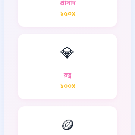
প্রাসাদ
১৫০x
💎
রত্ন
১০০x
🪙