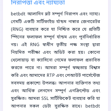
নিরাপত্তা এবং ন্যায্যতা
betbdt আলাদিন স্লট সম্পূর্ণ নিরাপদ এবং ন্যায্য।
গেমটি একটি সার্টিফাইড র্যান্ডম নাম্বার জেনারেটর
(RNG) ব্যবহার করে যা নিশ্চিত করে যে প্রতিটি
স্পিনের ফলাফল সম্পূর্ণ র্যান্ডম এবং পূর্বনির্ধারিত
নয়। এই RNG স্বাধীন তৃতীয় পক্ষ সংস্থা দ্বারা
নিয়মিত পরীক্ষা এবং অডিট করা হয়। কোনো
খেলোয়াড় বা ক্যাসিনো গেমের ফলাফল প্রভাবিত
করতে পারে না। আমরা সম্পূর্ণ স্বচ্ছতায় বিশ্বাস
করি এবং আমাদের RTP এবং পেআউট পার্সেন্টেজ
সবসময় প্রকাশ্যে উপলব্ধ। আপনার ব্যক্তিগত তথ্য
এবং আর্থিক লেনদেন সম্পূর্ণ এনক্রিপ্টেড এবং
সুরক্ষিত। আমরা SSL সার্টিফিকেট ব্যবহার করি যা
আপনার সকল ডেটা সুরক্ষিত রাখে। betbdt