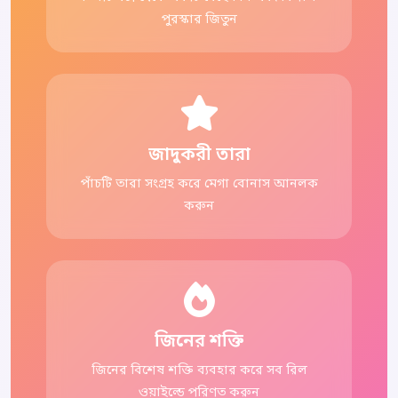
পুরস্কার জিতুন
জাদুকরী তারা
পাঁচটি তারা সংগ্রহ করে মেগা বোনাস আনলক
করুন
জিনের শক্তি
জিনের বিশেষ শক্তি ব্যবহার করে সব রিল
ওয়াইল্ডে পরিণত করুন