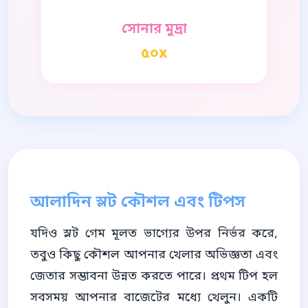
সোনার মুদ্রা
৫০x
আলাদিন স্লট কৌশল এবং টিপস
যদিও স্লট গেম মূলত ভাগ্যের উপর নির্ভর করে,
তবুও কিছু কৌশল আপনার খেলার অভিজ্ঞতা এবং
জেতার সম্ভাবনা উন্নত করতে পারে। প্রথম টিপ হল
সবসময় আপনার বাজেটের মধ্যে খেলুন। একটি