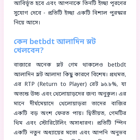
আবির্ভূত হবে এবং আপনাকে তিনটি ইচ্ছা পূরণের
সুযোগ দেবে - প্রতিটি ইচ্ছা একটি বিশাল পুরস্কার
নিয়ে আসে।
কেন betbdt আলাদিন স্লট
খেলবেন?
বাজারে অনেক স্লট গেম থাকলেও betbdt
আলাদিন স্লট আলাদা কিছু কারণে বিশেষ। প্রথমত,
এর RTP (Return to Player) রেট ৯৬.৮%, যা
অত্যন্ত উচ্চ এবং খেলোয়াড়দের জন্য অনুকূল। এর
মানে দীর্ঘমেয়াদে খেলোয়াড়রা তাদের বাজির
একটি বড় অংশ ফেরত পায়। দ্বিতীয়ত, গেমটির
থিম এবং স্টোরিটেলিং অসাধারণ। প্রতিটি স্পিন
একটি নতুন অধ্যায়ের মতো এবং আপনি অনুভব