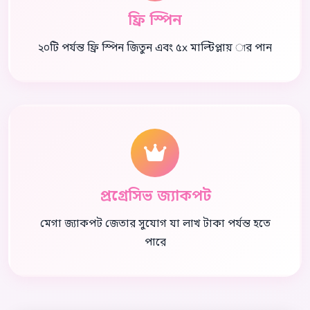
ফ্রি স্পিন
২০টি পর্যন্ত ফ্রি স্পিন জিতুন এবং ৫x মাল্টিপ্লায় ার পান
প্রগ্রেসিভ জ্যাকপট
মেগা জ্যাকপট জেতার সুযোগ যা লাখ টাকা পর্যন্ত হতে
পারে