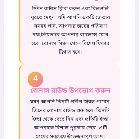
স্পিন বাটনে ক্লিক করুন এবং রিলগুলি
ঘুরতে দেখুন। যদি আপনি একটি জেতার
সমন্বয় পান, আপনার জয়ের পরিমাণ
স্বয়ংক্রিয়ভাবে আপনার ব্যালেন্সে যোগ
হবে। বোনাস সিম্বল পেলে বিশেষ ফিচার
ট্রিগার হবে।
4
বোনাস রাউন্ড উপভোগ করুন
যখন আপনি তিনটি প্রদীপ সিম্বল পাবেন,
জিনের বোনাস রাউন্ড শুরু হবে। তিনটি
ইচ্ছা থেকে বেছে নিন এবং প্রতিটি ইচ্ছা
আপনাকে বিশাল পুরস্কার দেবে। এটি
গেমের সবচেয়ে উত্তেজনাপূর্ণ অংশ।