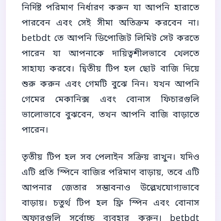
নির্দিষ্ট পরিমাণ নির্ধারণ করুন যা আপনি হারাতে
পারবেন এবং সেই সীমা অতিক্রম করবেন না।
betbdt তে আপনি ডিপোজিট লিমিট সেট করতে
পারেন যা আপনাকে দায়িত্বশীলভাবে খেলতে
সাহায্য করবে। দ্বিতীয় টিপ হল ছোট বাজি দিয়ে
শুরু করুন এবং গেমটি বুঝে নিন। যখন আপনি
গেমের মেকানিক্স এবং বোনাস ফিচারগুলি
ভালোভাবে বুঝবেন, তখন আপনি বাজি বাড়াতে
পারেন।
তৃতীয় টিপ হল সব পেলাইন সক্রিয় রাখুন। যদিও
এটি প্রতি স্পিনে বাজির পরিমাণ বাড়ায়, তবে এটি
আপনার জেতার সম্ভাবনাও উল্লেখযোগ্যভাবে
বাড়ায়। চতুর্থ টিপ হল ফ্রি স্পিন এবং বোনাস
অফারগুলি সর্বোচ্চ ব্যবহার করুন। betbdt