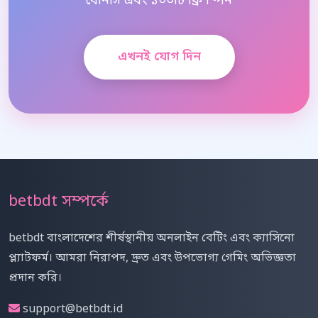
বোনাস এবং ১০০টি ফ্রি স্পিন
এখনই যোগ দিন
betbdt সম্পর্কে
betbdt বাংলাদেশের শীর্ষস্থানীয় অনলাইন বেটিং এবং ক্যাসিনো
প্ল্যাটফর্ম। আমরা নিরাপদ, দ্রুত এবং উপভোগ্য গেমিং অভিজ্ঞতা
প্রদান করি।
support@betbdt.id