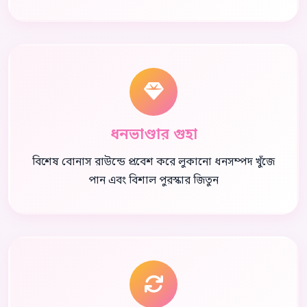
ধনভাণ্ডার গুহা
বিশেষ বোনাস রাউন্ডে প্রবেশ করে লুকানো ধনসম্পদ খুঁজে
পান এবং বিশাল পুরস্কার জিতুন