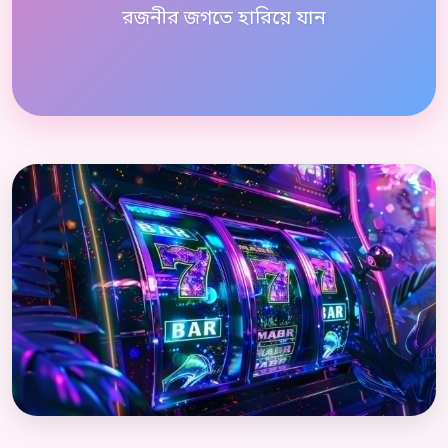
রজনীর জগতে হারিয়ে যান